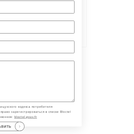
анцузского кодекса потребителя
право зарегистрироваться в списке Bloctel
bloctel.gouv.fr
звонков:
АВИТЬ