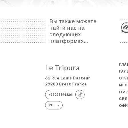
Вы также можете
найти нас на
следующих
платформах…
ГЛА
Le Tripura
ГАЛ
61 Rue Louis Pasteur
ОТ
29200 Brest France
МЕ
LIV
+33298894826
СВЯ
ОФИ
RU