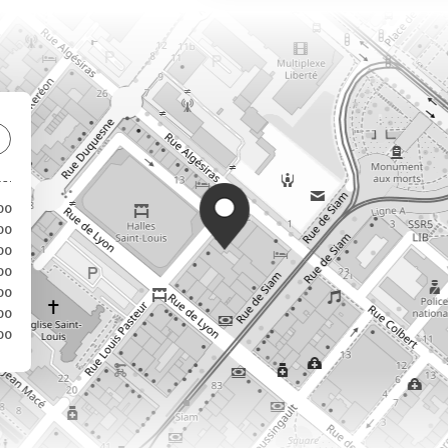
00
00
00
00
00
00
00