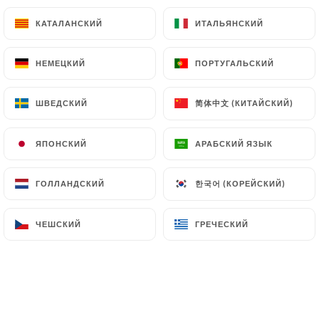
3.00€
КАТАЛАНСКИЙ
КАТАЛАНСКИЙ
ИТАЛЬЯНСКИЙ
ИТАЛЬЯНСКИЙ
4.00€
НЕМЕЦКИЙ
НЕМЕЦКИЙ
ПОРТУГАЛЬСКИЙ
ПОРТУГАЛЬСКИЙ
简体中文 (КИТАЙСКИЙ)
简体中文 (КИТАЙСКИЙ)
ШВЕДСКИЙ
ШВЕДСКИЙ
ЯПОНСКИЙ
ЯПОНСКИЙ
АРАБСКИЙ ЯЗЫК
АРАБСКИЙ ЯЗЫК
14.00€
한국어 (КОРЕЙСКИЙ)
한국어 (КОРЕЙСКИЙ)
ГОЛЛАНДСКИЙ
ГОЛЛАНДСКИЙ
14.00€
ЧЕШСКИЙ
ЧЕШСКИЙ
ГРЕЧЕСКИЙ
ГРЕЧЕСКИЙ
14.00€
14.00€