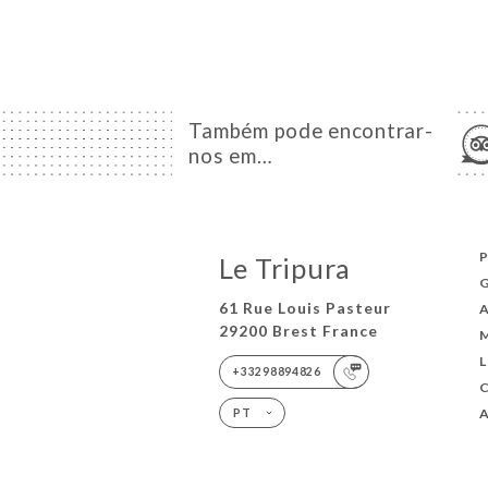
Também pode encontrar-
nos em…
P
Le Tripura
61 Rue Louis Pasteur
29200 Brest France
+33298894826
A
PT