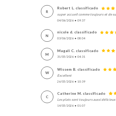
Robert L. classificado
R
super accueil comme toujours et de s
04/06/2026
•
09:37
nicole d. classificado
N
03/06/2026
•
08:04
Magali C. classificado
M
31/05/2026
•
04:31
Wissem B. classificado
W
Excellent
26/05/2026
•
10:39
Catherine M. classificado
C
Les plats sont toujours aussi délicieux
14/05/2026
•
01:07