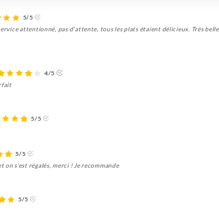
5/5
service attentionné, pas d'attente, tous les plats étaient délicieux. Très be
4/5
rfait
5/5
5/5
t on s’est régalés, merci ! Je recommande
5/5