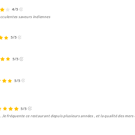
4/5
ucculentes saveurs indiennes
5/5
5/5
5/5
5/5
 . Je fréquente ce restaurant depuis plusieurs années , et la qualité des mers